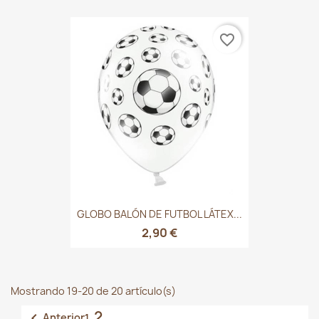
favorite_border
GLOBO BALÓN DE FUTBOL LÁTEX...
2,90 €
Mostrando 19-20 de 20 artículo(s)
2

Anterior
1