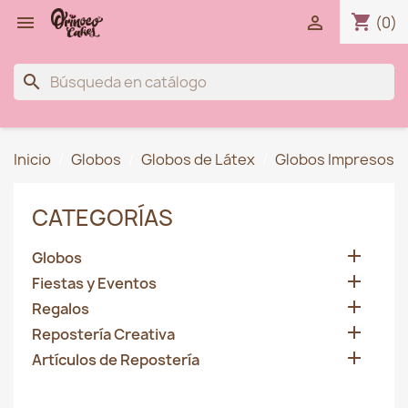
shopping_cart


(0)
search
Inicio
Globos
Globos de Látex
Globos Impresos
CATEGORÍAS

Globos

Fiestas y Eventos

Regalos

Repostería Creativa

Artículos de Repostería