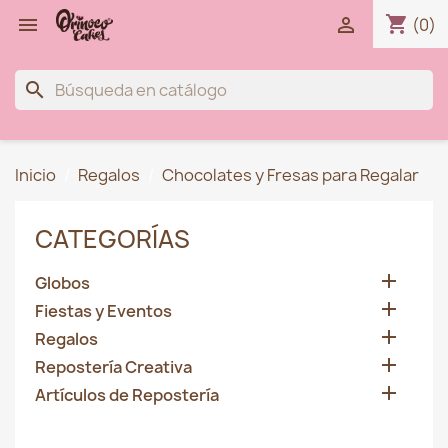
shopping_cart


(0)
search
Inicio
Regalos
Chocolates y Fresas para Regalar
CATEGORÍAS

Globos

Fiestas y Eventos

Regalos

Repostería Creativa

Artículos de Repostería