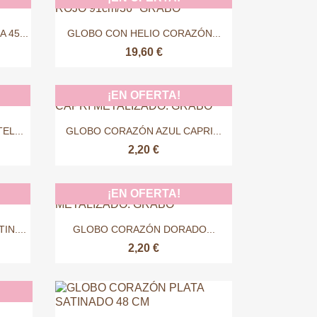

Vista rápida
45...
GLOBO CON HELIO CORAZÓN...
19,60 €
¡EN OFERTA!

Vista rápida
EL...
GLOBO CORAZÓN AZUL CAPRI...
2,20 €
¡EN OFERTA!

Vista rápida
N....
GLOBO CORAZÓN DORADO...
2,20 €