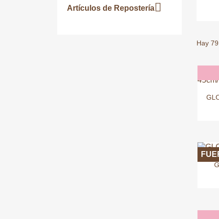

Artículos de Repostería
Hay 79
GLO
FUE
G