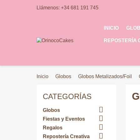
Llámenos:
+34 681 191 745
INICIO
GLO
REPOSTERÍA 
Inicio
Globos
Globos Metalizados/Foil
G
CATEGORÍAS

Globos

Fiestas y Eventos

Regalos

Repostería Creativa