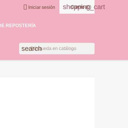
shopping_cart

Carrito
(0)
Iniciar sesión
DE REPOSTERÍA
search