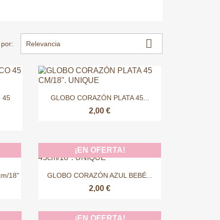

por:
Relevancia

Vista rápida
 45
GLOBO CORAZÓN PLATA 45...
2,00 €
¡EN OFERTA!

Vista rápida
m/18"
GLOBO CORAZÓN AZUL BEBÉ...
2,00 €
¡EN OFERTA!