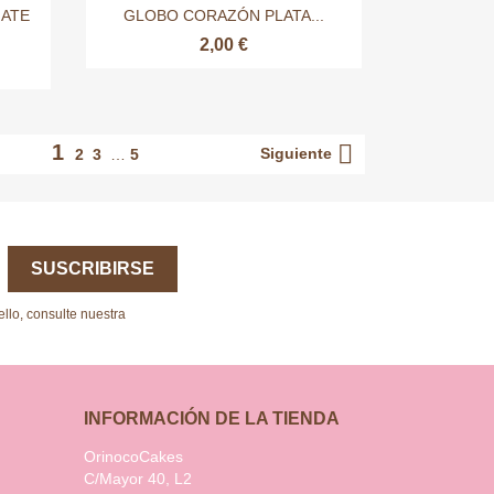

Vista rápida
ATE
GLOBO CORAZÓN PLATA...
2,00 €

1
Siguiente
2
3
…
5
llo, consulte nuestra
INFORMACIÓN DE LA TIENDA
OrinocoCakes
C/Mayor 40, L2