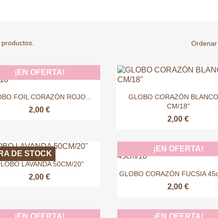
 productos.
Ordenar 
¡EN OFERTA!


Vista rápida
Vista rápida
BO FOIL CORAZÓN ROJO...
GLOBO CORAZÓN BLANCO
CM/18"
2,00 €
2,00 €
¡EN OFERTA!
RA DE STOCK

Vista rápida
LOBO LAVANDA 50CM/20"

Vista rápida
GLOBO CORAZÓN FUCSIA 45c
2,00 €
2,00 €
¡EN OFERTA!
¡EN OFERTA!