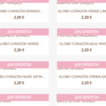


Vista rápida
Vista rápida
OBO CORAZÓN DORADO...
GLOBO CORAZÓN VERDE LIMA 
2,00 €
2,30 €
¡EN OFERTA!
¡EN OFERTA!


Vista rápida
Vista rápida
LOBO CORAZÓN VERDE...
GLOBO CORAZÓN AZUL PAST
2,20 €
2,20 €
¡EN OFERTA!
¡EN OFERTA!


Vista rápida
Vista rápida
BO CORAZÓN NUDE SATIN....
GLOBO CORAZÓN CREMA SATI
2,20 €
2,20 €
¡EN OFERTA!
¡EN OFERTA!