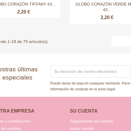


Vista rápida
Vista rápida
BO CORAZÓN TIFFANY 43...
GLOBO CORAZÓN VERDE M
43...
2,20 €
2,20 €
do 1-18 de 79 artículo(s)
stras últimas
s especiales
Puede darse de baja en cualquier momento. Para e
información de contacto en el aviso legal.
TRA EMPRESA
SU CUENTA
os y condiciones
Seguimiento del pedido
a de cookies
Iniciar sesión