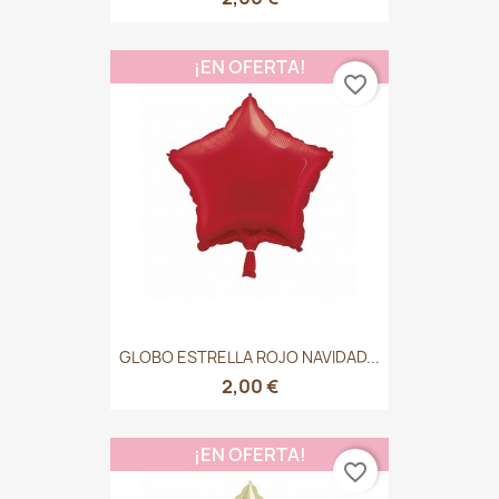
¡EN OFERTA!
favorite_border
GLOBO ESTRELLA ROJO NAVIDAD...
2,00 €
¡EN OFERTA!
favorite_border