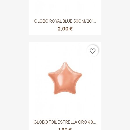
GLOBO ROYAL BLUE 50CM/20"...
2,00 €
favorite_border
GLOBO FOIL ESTRELLA ORO 48...
1,90 €