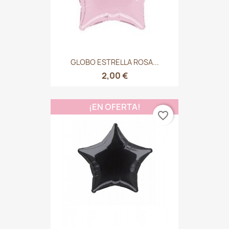
GLOBO ESTRELLA ROSA...
2,00 €
¡EN OFERTA!
favorite_border