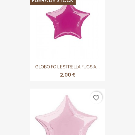
FUERA DE STOCK
GLOBO FOIL ESTRELLA FUCSIA...
2,00 €
favorite_border