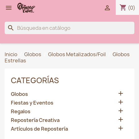
shopping_cart


(0)
search
Inicio
Globos
Globos Metalizados/Foil
Globos
Estrellas
CATEGORÍAS

Globos

Fiestas y Eventos

Regalos

Repostería Creativa

Artículos de Repostería