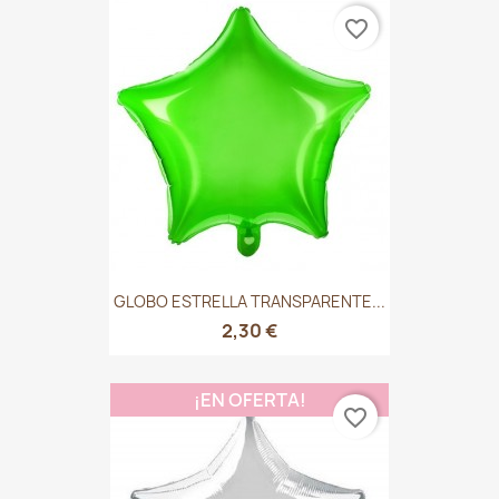
favorite_border
GLOBO ESTRELLA TRANSPARENTE...
2,30 €
¡EN OFERTA!
favorite_border