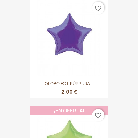
favorite_border
GLOBO FOIL PÚRPURA...
2,00 €
¡EN OFERTA!
favorite_border