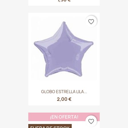
favorite_border
GLOBO ESTRELLA LILA...
2,00 €
¡EN OFERTA!
favorite_border