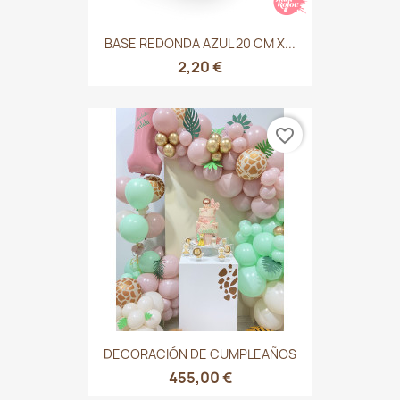
BASE REDONDA AZUL 20 CM X...
2,20 €
favorite_border
DECORACIÓN DE CUMPLEAÑOS
455,00 €