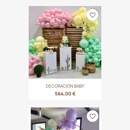
favorite_border
DECORACIÓN BABY
564,00 €
favorite_border