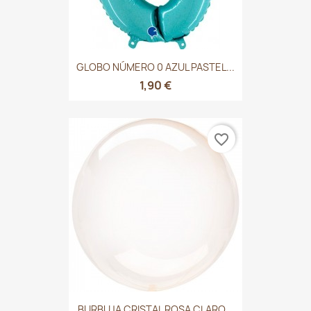
GLOBO NÚMERO 0 AZUL PASTEL...
1,90 €
favorite_border
BURBUJA CRISTAL ROSA CLARO...