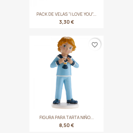
PACK DE VELAS "I LOVE YOU"...
3,30 €
favorite_border
FIGURA PARA TARTA NIÑO...
8,50 €