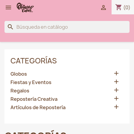
shopping_cart


(0)
search
CATEGORÍAS

Globos

Fiestas y Eventos

Regalos

Repostería Creativa

Artículos de Repostería