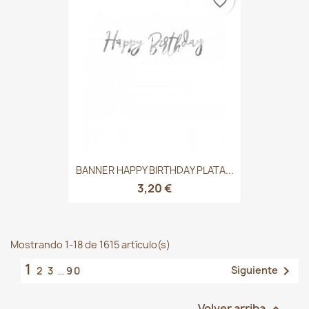
favorite_border
BANNER HAPPY BIRTHDAY PLATA...
3,20 €
Mostrando 1-18 de 1615 artículo(s)
1

Siguiente
2
3
…
90
Volver arriba
