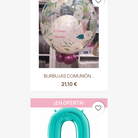
favorite_border
BURBUJAS COMUNIÓN...
21,10 €
¡EN OFERTA!
favorite_border