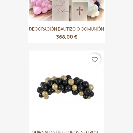
DECORACIÓN BAUTIZO O COMUNIÓN
368,00 €
favorite_border
GUIRNALDA DE GLOBOS NEGROS...