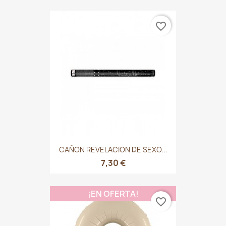
favorite_border
CAÑON REVELACION DE SEXO...
7,30 €
¡EN OFERTA!
favorite_border