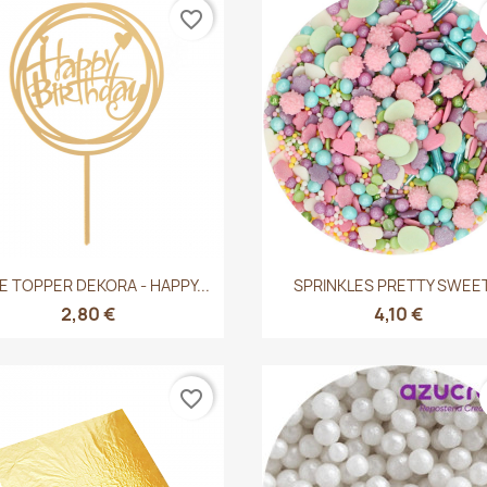
favorite_border
Vista rápida
Vista rápida


E TOPPER DEKORA - HAPPY...
SPRINKLES PRETTY SWEET.
2,80 €
4,10 €
favorite_border