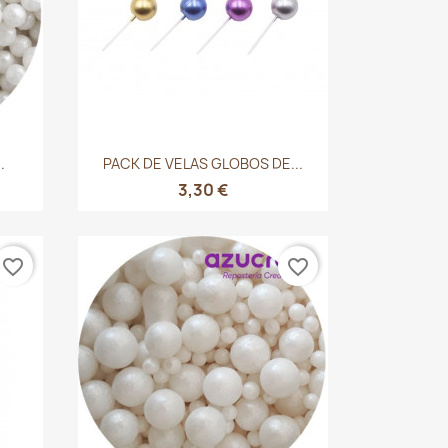
Vista rápida

.
PACK DE VELAS GLOBOS DE...
3,30 €
favorite_border
favorite_border