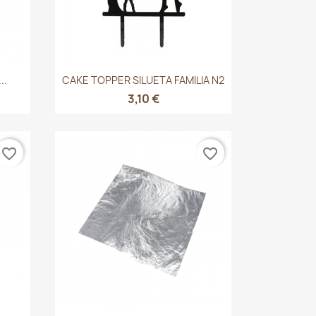
Vista rápida

..
CAKE TOPPER SILUETA FAMILIA N2
3,10 €
favorite_border
favorite_border