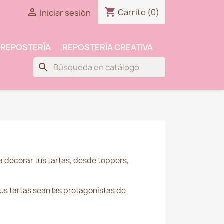
shopping_cart

Carrito
(0)
Iniciar sesión
 REPOSTERÍA
REPOSTERÍA CREATIVA
search
a decorar tus tartas, desde toppers,
tus tartas sean las protagonistas de