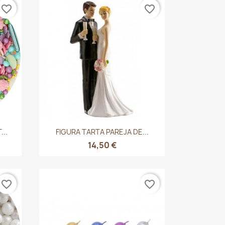
favorite_border
favorite_border
Vista rápida

..
FIGURA TARTA PAREJA DE...
14,50 €
favorite_border
favorite_border