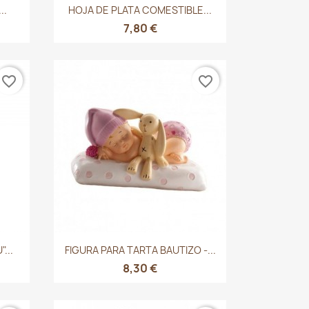
Vista rápida

..
HOJA DE PLATA COMESTIBLE...
7,80 €
favorite_border
favorite_border
Vista rápida

...
FIGURA PARA TARTA BAUTIZO -...
8,30 €