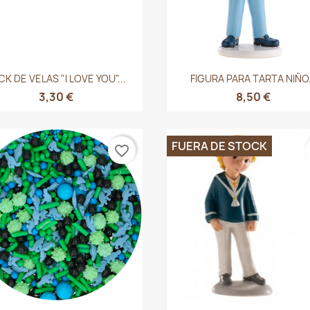
Vista rápida
Vista rápida


CK DE VELAS "I LOVE YOU"...
FIGURA PARA TARTA NIÑO.
3,30 €
8,50 €
FUERA DE STOCK
favorite_border