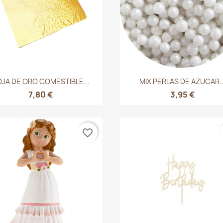
Vista rápida
Vista rápida


JA DE ORO COMESTIBLE...
MIX PERLAS DE AZUCAR..
7,80 €
3,95 €
favorite_border