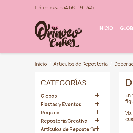
Llámenos:
+34 681 191 745
INICIO
GLO
Inicio
Artículos de Repostería
Decorac
D
CATEGORÍAS

En 
Globos
fig

Fiestas y Eventos

Regalos
Vis
cua

Repostería Creativa

Artículos de Repostería