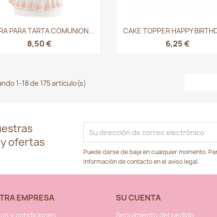
Vista rápida
Vista rápida


RA PARA TARTA COMUNION...
CAKE TOPPER HAPPY BIRTHDA
8,50 €
6,25 €
ndo 1-18 de 175 artículo(s)
uestras
 y ofertas
Puede darse de baja en cualquier momento. Para
información de contacto en el aviso legal.
TRA EMPRESA
SU CUENTA
os y condiciones
Seguimiento del pedido