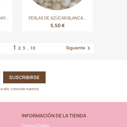
Vista rápida

Y...
PERLAS DE AZÚCAR BLANCA...
5,50 €
1

Siguiente
2
3
…
10
 ello, consulte nuestra
INFORMACIÓN DE LA TIENDA
OrinocoCakes