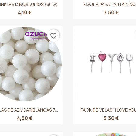
Vista rápida
Vista rápida


INKLES DINOSAURIOS (65 G)
FIGURA PARA TARTA NIÑO.
4,10 €
7,50 €
favorite_border
Vista rápida
Vista rápida


LAS DE AZUCAR BLANCAS 7...
PACK DE VELAS "I LOVE YOU"
4,50 €
3,30 €