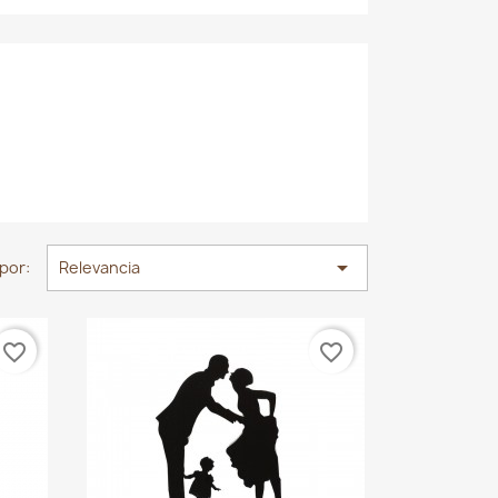

por:
Relevancia
favorite_border
favorite_border