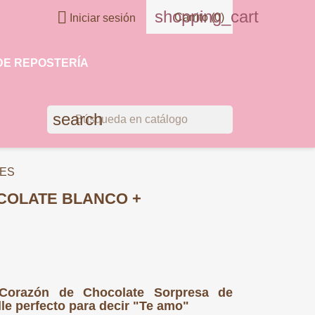
shopping_cart

Carrito
(0)
Iniciar sesión
DE REPOSTERÍA
search
NES
COLATE BLANCO +
 Corazón de Chocolate Sorpresa de
lle perfecto para decir "Te amo"