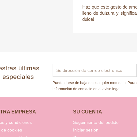
Haz que este gesto de amor
lleno de dulzura y signifi
dulce!
stras últimas
s especiales
Puede darse de baja en cualquier momento. Para e
información de contacto en el aviso legal.
TRA EMPRESA
SU CUENTA
os y condiciones
Seguimiento del pedido
a de cookies
Iniciar sesión