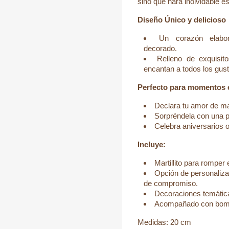
sino que hará inolvidable 
Diseño Único y delicioso
Un corazón elabor
decorado.
Relleno de exquisi
encantan a todos los gust
Perfecto para momentos 
Declara tu amor de m
Sorpréndela con una p
Celebra aniversarios o
Incluye:
Martillito para romper 
Opción de personalizar 
de compromiso.
Decoraciones temática
Acompañado con bomb
Medidas: 20 cm