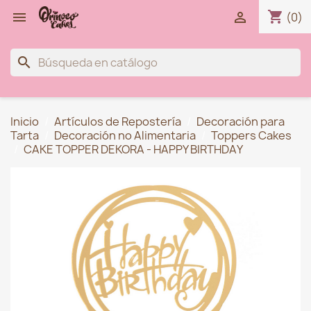
shopping_cart


(0)
search
Inicio
Artículos de Repostería
Decoración para
Tarta
Decoración no Alimentaria
Toppers Cakes
CAKE TOPPER DEKORA - HAPPY BIRTHDAY