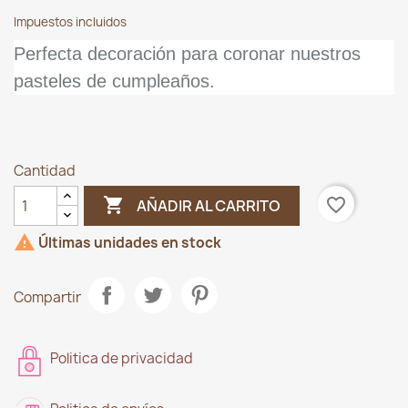
Impuestos incluidos
Perfecta decoración para coronar nuestros
pasteles de cumpleaños.
Cantidad

favorite_border
AÑADIR AL CARRITO

Últimas unidades en stock
Compartir
Politica de privacidad