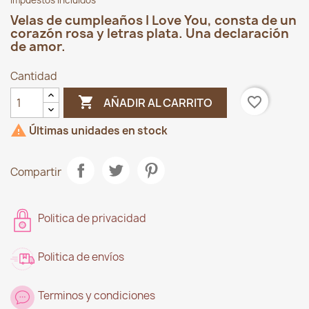
Impuestos incluidos
Velas de cumpleaños I Love You, consta de un
corazón rosa y letras plata. Una declaración
de amor.
Cantidad

favorite_border
AÑADIR AL CARRITO

Últimas unidades en stock
Compartir
Politica de privacidad
Politica de envíos
Terminos y condiciones