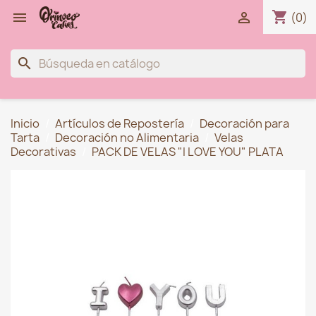
shopping_cart


(0)
search
Inicio
Artículos de Repostería
Decoración para
Tarta
Decoración no Alimentaria
Velas
Decorativas
PACK DE VELAS "I LOVE YOU" PLATA