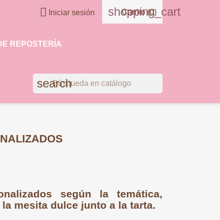
shopping_cart

Carrito
(0)
Iniciar sesión
DE REPOSTERÍA
search
NALIZADOS
nalizados según la temática,
la mesita dulce junto a la tarta.