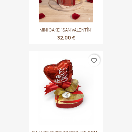
MINI CAKE "SAN VALENTÍN"
32,00 €
favorite_border