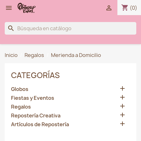
shopping_cart


(0)
search
Inicio
Regalos
Merienda a Domicilio
CATEGORÍAS

Globos

Fiestas y Eventos

Regalos

Repostería Creativa

Artículos de Repostería