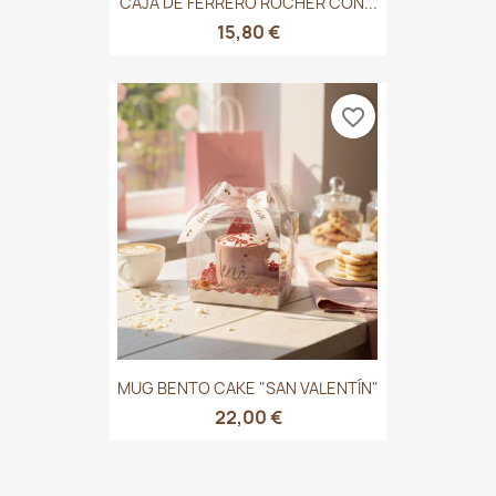
CAJA DE FERRERO ROCHER CON...
15,80 €
favorite_border
MUG BENTO CAKE "SAN VALENTÍN"
22,00 €